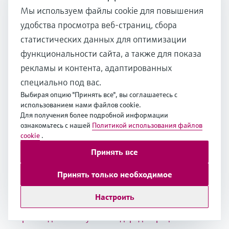
чтобы превратить «зеленый» водород в
Мы используем файлы cookie для повышения
более эффективный метод?
удобства просмотра веб-страниц, сбора
статистических данных для оптимизации
функциональности сайта, а также для показа
рекламы и контента, адаптированных
специально под вас.
Выбирая опцию "Принять все", вы соглашаетесь с
Связанный вопрос
использованием нами файлов cookie.
Производство экологически чистого водорода
Для получения более подробной информации
ознакомьтесь с нашей
Политикой использования файлов
cookie
.
Принять все
Связанный вопрос
Значение водородных цветов, помимо зеленого
Принять только необходимое
Настроить
Связанный вопрос
Производство «голубого» водорода: процесс и