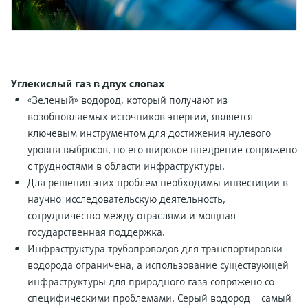
перерабатывающей
Level measurement with pressure
Купить всё
Найти, выбрать и настроить продукты,
промышленности посредством
Memosens technology
используя параметры приложения
цифровизации
Купить всё
Купить всё
Получение информации о
Операционная эффективность
приборе
Углекислый газ в двух словах
производства благодаря
Введите серийный номер прибора с
«Зеленый» водород, который получают из
прозрачности технологических
заводской таблички Endress+Hauser и
возобновляемых источников энергии, является
получите доступ к подробной информации
процессов на уровне принятия
ключевым инструментом для достижения нулевого
по этому прибору (инструкции по
уровня выбросов, но его широкое внедрение сопряжено
решений
эксплуатации, техописание, замещающие
Поиск запасных частей
с трудностями в области инфраструктуры.
продукты и данные о запчастях).
Найти запасные части по корневому
Для решения этих проблем необходимы инвестиции в
продукту, коду заказа или серийному
научно-исследовательскую деятельность,
номеру
сотрудничество между отраслями и мощная
государственная поддержка.
Инфраструктура трубопроводов для транспортировки
водорода ограничена, а использование существующей
инфраструктуры для природного газа сопряжено со
специфическими проблемами. Серый водород — самый