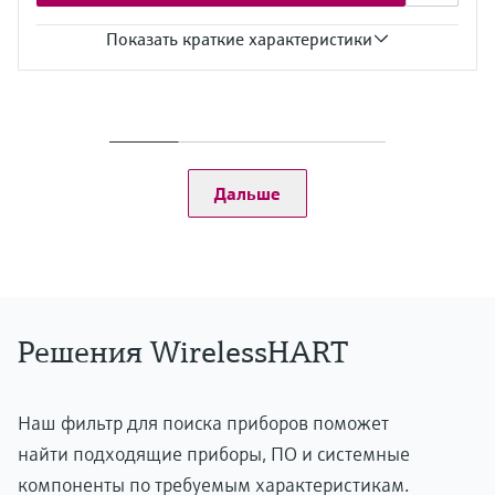
Показать краткие характеристики
Выход
Ethernet (10 BASE-T/10 BASE TX)
- Возможность конфигурирования для связи HART IP и
MODBUS TCP
Последовательный интерфейс RS-485
Дальше
- Возможность конфигурирования для связи по протоколу
HART версии 7.0 или MODBUS RTU
Интерфейс EtherNet/IP
Дисплей
Встроено, 5 светодиодных индикаторов
Решения WirelessHART
Наш фильтр для поиска приборов поможет
найти подходящие приборы, ПО и системные
компоненты по требуемым характеристикам.