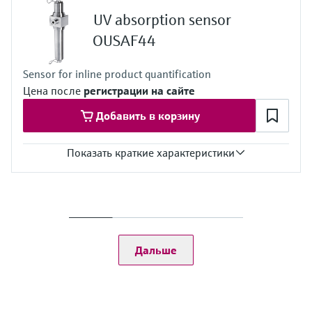
0...90 °C (32...194 °F) непрерывно
UV absorption sensor
макс. 130 °C (266 °F) в течение 2 часов
Рабочее давление
OUSAF44
Макс. 100 бар (в зависимости от проточной арматуры)
Sensor for inline product quantification
Цена после
регистрации на сайте
Добавить в корзину
Показать краткие характеристики
Диапазон измерения
0...2,5 AU
0...50 OD (в зависимости от длины оптического пути)
Рабочая температура
0-90 °C непрерывно
Дальше
макс. 130 °C в течение 2 часов
Рабочее давление
до 100 бар (в зависимости от комплектации поточной
арматуры OUA260)