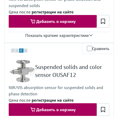
suspended solids
Цена после
регистрации на сайте
Добавить в корзину
Показать краткие характеристики
Диапазон измерения
Сравнить
F
L
E
X
0-3 AU
0-6 OD (в зависимости от длины оптического пути)
Рабочая температура
Suspended solids and color
0...90°C при непрерывном измерении
макс. 130°C в течение 2 часов
sensor OUSAF12
Рабочее давление
до 10 бар при 20 °C
NIR/VIS absorption sensor for suspended solids and
phase detection
Цена после
регистрации на сайте
Добавить в корзину