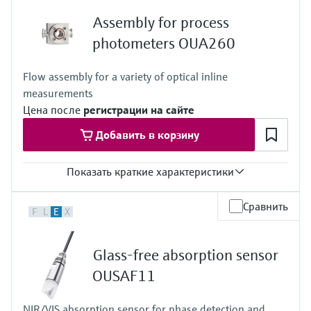
до 10 бар (145 psi) при 25°C (77°F)
Assembly for process
photometers OUA260
Flow assembly for a variety of optical inline
measurements
Цена после
регистрации на сайте
Добавить в корзину
Показать краткие характеристики
Рабочая температура
Сравнить
F
L
E
X
0 ... 130 °C
Рабочее давление
до 100 бар в зависимости от материала, диаметра и
Glass-free absorption sensor
присоединения к процессу
OUSAF11
NIR/VIS absorption sensor for phase detection and