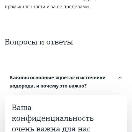
промышленности и за ее пределами.
Вопросы и ответы
Каковы основные «цвета» и источники
водорода, и почему это важно?
Ваша
Методы производства водорода оказывают
конфиденциальность
различное воздействие на окружающую
среду, что отражено в цветовой системе,
очень важна для нас