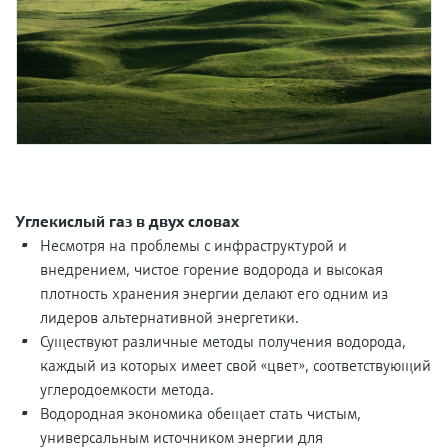
перерабатывающей
Level measurement with pressure
Купить всё
Найти, выбрать и настроить продукты,
промышленности посредством
Memosens technology
используя параметры приложения
цифровизации
Купить всё
Купить всё
Получение информации о
Операционная эффективность
приборе
производства благодаря
Введите серийный номер прибора с
прозрачности технологических
заводской таблички Endress+Hauser и
получите доступ к подробной информации
процессов на уровне принятия
по этому прибору (инструкции по
решений
Углекислый газ в двух словах
эксплуатации, техописание, замещающие
Поиск запасных частей
продукты и данные о запчастях).
Несмотря на проблемы с инфраструктурой и
Найти запасные части по корневому
внедрением, чистое горение водорода и высокая
продукту, коду заказа или серийному
плотность хранения энергии делают его одним из
номеру
лидеров альтернативной энергетики.
Существуют различные методы получения водорода,
каждый из которых имеет свой «цвет», соответствующий
углеродоемкости метода.
Водородная экономика обещает стать чистым,
универсальным источником энергии для