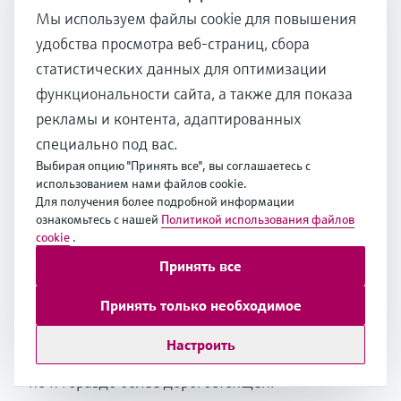
которая классифицирует их по степени
Мы используем файлы cookie для повышения
экологичности. К ним относятся:
удобства просмотра веб-страниц, сбора
1. Серый водород: Наиболее
статистических данных для оптимизации
распространенные, но наименее
функциональности сайта, а также для показа
экологичные, получаемые из природного
рекламы и контента, адаптированных
газа паровым риформингом метана (SMR)
специально под вас.
и автотермическим риформингом (ATR)
Выбирая опцию "Принять все", вы соглашаетесь с
без улавливания углерода с выделением
использованием нами файлов cookie.
Для получения более подробной информации
значительного количества диоксида
ознакомьтесь с нашей
Политикой использования файлов
углерода.
cookie
.
2. Голубой водород: В технологиях SMR и
Принять все
ATR также используется природный газ, но
в них предусмотрена процедура
Принять только необходимое
улавливания и хранения углерода (CCS).
Настроить
Это делает технологию более экологичной,
но и гораздо более дорогостоящей.