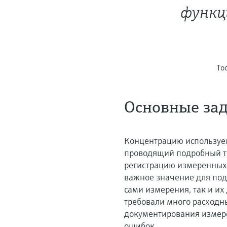
функц
To
Основные за
Концентрацию используе
проводящий подробный ти
регистрацию измеренных 
важное значение для под
сами измерения, так и и
требовали много расходны
документирования измер
ошибок.