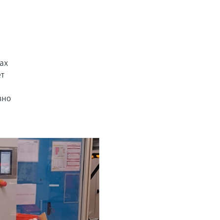
ах
ет
вно