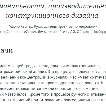
иональности, производительн
конструкционного дизайна.
Марио Херлер, Руководитель проектов по метрологии
olingCompetenceCenter, thyssenkrupp Presta AG, Оберэгг, Швейца
дачи
мой моющей среды еженедельно измерял специалист,
трометрический анализ. Эта процедура включала в себя
значений концентрации в журналах, что имеет критиче
держания стабильности производственного процесса. Ка
х документирование занимали очень много времени и
х материалов. Кроме того, в процессе ручного считыван
енных значений при титровании происходило множеств