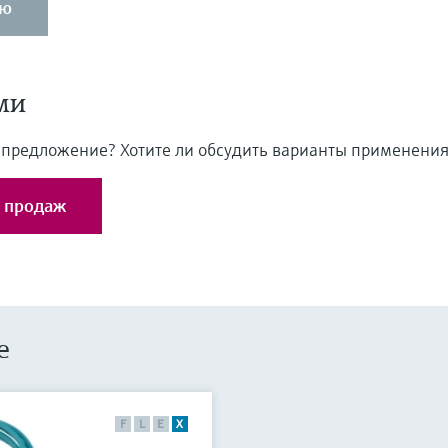
ью
ми
 предложение? Хотите ли обсудить варианты применения
м продаж
е
F
L
E
X