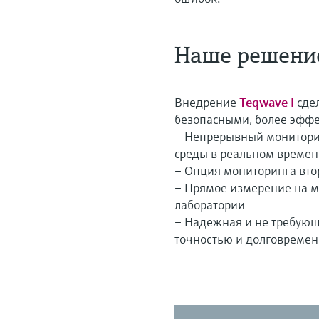
Наше решени
Внедрение
Teqwave I
сдел
безопасными, более эфф
– Непрерывный монитори
среды в реальном време
– Опция мониторинга вто
– Прямое измерение на ме
лаборатории
– Надежная и не требующ
точностью и долговремен