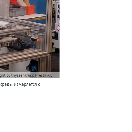
ight by thyssenkrupp Presta AG
среды измеряется с