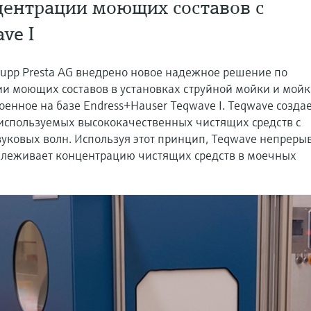
центрации моющих составов с
ve I
rupp Presta AG внедрено новое надежное решение по
и моющих составов в установках струйной мойки и мойк
оенное на базе Endress+Hauser Teqwave I. Teqwave созда
" используемых высококачественных чистящих средств с
ковых волн. Используя этот принцип, Teqwave непреры
тслеживает концентрацию чистящих средств в моечных