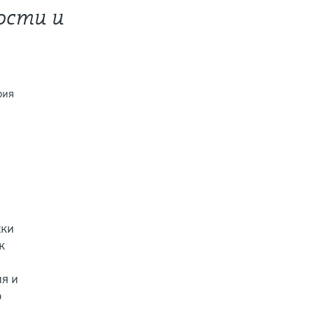
ости и
рия
ски
к
ия и
о