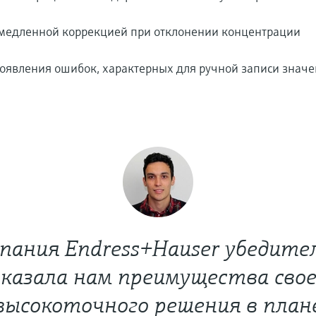
емедленной коррекцией при отклонении концентрации
явления ошибок, характерных для ручной записи знач
пания Endress+Hauser убедите
оказала нам преимущества свое
высокоточного решения в план