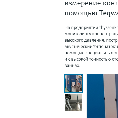
измерение кон
помощью Teqwa
На предприятии thyssenk
мониторингу концентраци
высокого давления, постр
акустический "отпечаток
помощью специальных зву
и с высокой точностью о
ваннах.