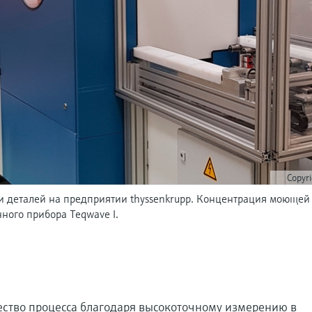
Copyr
ки деталей на предприятии thyssenkrupp. Концентрация моющей 
ного прибора Teqwave I.
ество процесса благодаря высокоточному измерению в