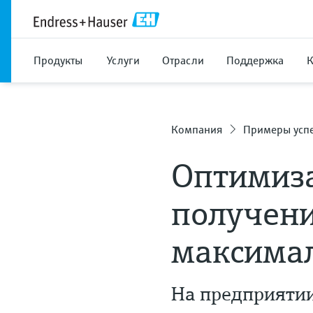
Продукты
Услуги
Отрасли
Поддержка
Компания
Примеры усп
Оптимиза
получен
максимал
На предприятии