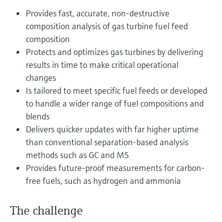
перерабатывающей
Level measurement with pressure
Купить всё
Найти, выбрать и настроить продукты,
Provides fast, accurate, non-destructive
промышленности посредством
Memosens technology
используя параметры приложения
composition analysis of gas turbine fuel feed
цифровизации
Купить всё
composition
Купить всё
Получение информации о
Protects and optimizes gas turbines by delivering
Операционная эффективность
приборе
results in time to make critical operational
производства благодаря
Введите серийный номер прибора с
changes
прозрачности технологических
заводской таблички Endress+Hauser и
Is tailored to meet specific fuel feeds or developed
получите доступ к подробной информации
процессов на уровне принятия
по этому прибору (инструкции по
to handle a wider range of fuel compositions and
решений
эксплуатации, техописание, замещающие
Поиск запасных частей
blends
продукты и данные о запчастях).
Найти запасные части по корневому
Delivers quicker updates with far higher uptime
продукту, коду заказа или серийному
than conventional separation-based analysis
номеру
methods such as GC and MS
Provides future-proof measurements for carbon-
free fuels, such as hydrogen and ammonia
The challenge