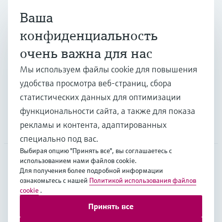
Ваша
Продукты и услуги
конфиденциальность
очень важна для нас
Отрасли
Мы используем файлы cookie для повышения
удобства просмотра веб-страниц, сбора
Поддержка
статистических данных для оптимизации
функциональности сайта, а также для показа
рекламы и контента, адаптированных
Компания
специально под вас.
Выбирая опцию "Принять все", вы соглашаетесь с
использованием нами файлов cookie.
Для получения более подробной информации
EUS
•
Русский
ознакомьтесь с нашей
Политикой использования файлов
cookie
.
Принять все
Copyright © Endress+Hauser Group Services AG