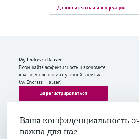
Дополнительная информация
My Endress+Hauser
Повышайте эффективность и экономьте
драгоценное время с учетной записью
My Endress+Hauser!
Зарегистрироваться
Войти
Ваша конфиденциальность о
Дополнительная информация
важна для нас
Endress+Hauser International Europe
Хорватия