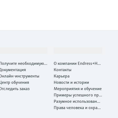
Поддержка
Компания
Получите необходимую п
О компании Endress+Hau
оддержку быстро!
Документация
ser
Контакты
Онлайн-инструменты
Карьера
Центр обучения
Новости и истории
Отследить заказ
Мероприятия и обучение
Примеры успешного при
менения
Разумное использование
ресурсов
Права человека и охрана
окружающей среды