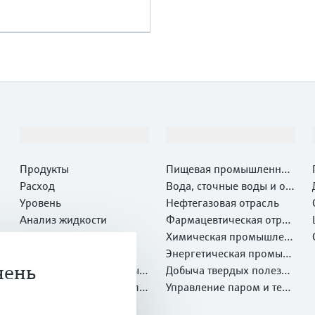
Продукты и услуги
Отрасли
Продукты
Пищевая промышленнос
Расход
ть
Вода, сточные воды и отх
Уровень
оды
Нефтегазовая отрасль
Анализ жидкости
Фармацевтическая отрас
Температура
ль
Химическая промышлен
Давление
ность
Энергетическая промыш
чень
Системные компоненты и
ленность
Добыча твердых полезны
регистраторы
Оптический метод анали
х ископаемых и Металлу
Управление паром и техн
за химических свойств
Netilion IIoT
ргия
ологической водой