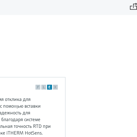
F
L
E
X
мя отклика для
 с помощью вставки
адежность для
 благодаря системе
льная точность RTD при
вке iTHERM HotSens.