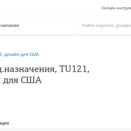
Онлайн-инстру
Компания
1, дизайн для США
.назначения, TU121,
н для США
ация