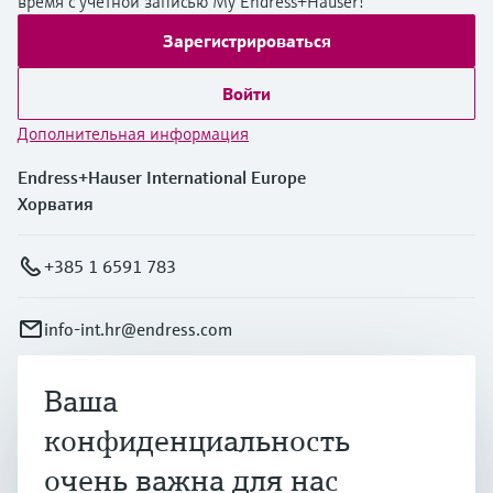
время с учетной записью My Endress+Hauser!
Зарегистрироваться
Войти
Дополнительная информация
Endress+Hauser International Europe
Хорватия
+385 1 6591 783
info-int.hr@endress.com
Ваша
Продукты и услуги
конфиденциальность
очень важна для нас
Отрасли