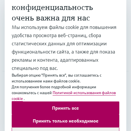
конфиденциальность
очень важна для нас
Отрасли
Мы используем файлы cookie для повышения
удобства просмотра веб-страниц, сбора
Поддержка
статистических данных для оптимизации
функциональности сайта, а также для показа
рекламы и контента, адаптированных
Компания
специально под вас.
Выбирая опцию "Принять все", вы соглашаетесь с
использованием нами файлов cookie.
Для получения более подробной информации
EUS
•
Русский
ознакомьтесь с нашей
Политикой использования файлов
cookie
.
Принять все
Copyright © Endress+Hauser Group Services AG
Выходные данные
Условия
Data Protection
Принять только необходимое
Legal Information