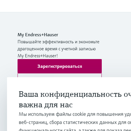
My Endress+Hauser
Повышайте эффективность и экономьте
драгоценное время с учетной записью
My Endress+Hauser!
Зарегистрироваться
Войти
Дополнительная информация
Ваша конфиденциальность о
Endress+Hauser International Europe
важна для нас
Хорватия
Мы используем файлы cookie для повышения уд
веб-страниц, сбора статистических данных для 
+385 1 6591 783
функциональности сайта, а также для показа ре