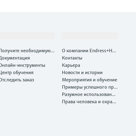
Поддержка
Компания
Получите необходимую п
О компании Endress+Hau
оддержку быстро!
Документация
ser
Контакты
Онлайн-инструменты
Карьера
Центр обучения
Новости и истории
Отследить заказ
Мероприятия и обучение
Примеры успешного при
менения
Разумное использование
ресурсов
Права человека и охрана
окружающей среды