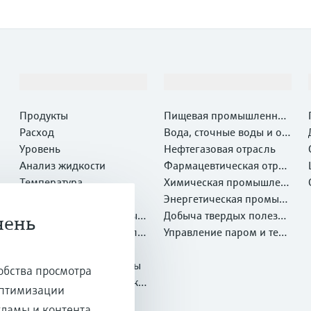
Продукты и услуги
Отрасли
Продукты
Пищевая промышленнос
Расход
ть
Вода, сточные воды и отх
Уровень
оды
Нефтегазовая отрасль
Анализ жидкости
Фармацевтическая отрас
Температура
ль
Химическая промышлен
Давление
ность
Энергетическая промыш
Системные компоненты и
ленность
Добыча твердых полезны
чень
регистраторы
Оптический метод анали
х ископаемых и Металлу
Управление паром и техн
за химических свойств
Netilion IIoT
ргия
ологической водой
Программные продукты
обства просмотра
Рекомендуемые продукт
оптимизации
ы
Онлайн-инструменты
кламы и контента,