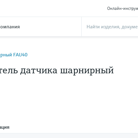
Онлайн-инстру
Компания
ирный FAU40
тель датчика шарнирный
ация