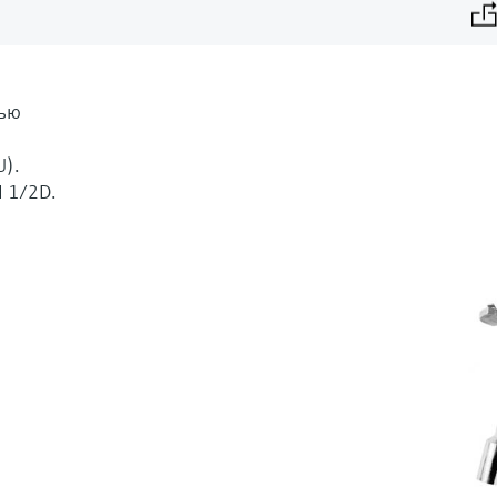
лью
U).
 1/2D.