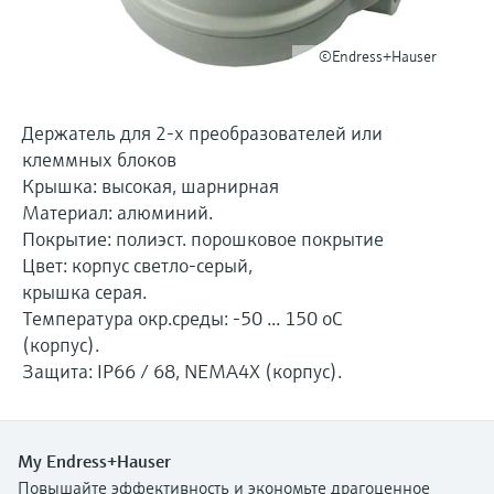
перерабатывающей
Level measurement with pressure
Купить всё
Найти, выбрать и настроить продукты,
промышленности посредством
Memosens technology
используя параметры приложения
©Endress+Hauser
цифровизации
Купить всё
Купить всё
Получение информации о
Операционная эффективность
приборе
Держатель для 2-х преобразователей или
производства благодаря
клеммных блоков
Введите серийный номер прибора с
прозрачности технологических
заводской таблички Endress+Hauser и
Крышка: высокая, шарнирная
получите доступ к подробной информации
Материал: алюминий.
процессов на уровне принятия
по этому прибору (инструкции по
Покрытие: полиэст. порошковое покрытие
решений
эксплуатации, техописание, замещающие
Поиск запасных частей
Цвет: корпус светло-серый,
продукты и данные о запчастях).
Найти запасные части по корневому
крышка серая.
продукту, коду заказа или серийному
Температура окр.среды: -50 ... 150 oC
номеру
(корпус).
Защита: IP66 / 68, NEMA4X (корпус).
My Endress+Hauser
Повышайте эффективность и экономьте драгоценное