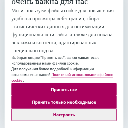
очень важна для нас
Отрасли
Мы используем файлы cookie для повышения
удобства просмотра веб-страниц, сбора
Поддержка
статистических данных для оптимизации
функциональности сайта, а также для показа
рекламы и контента, адаптированных
Компания
специально под вас.
Выбирая опцию "Принять все", вы соглашаетесь с
использованием нами файлов cookie.
Для получения более подробной информации
EUS
•
Русский
ознакомьтесь с нашей
Политикой использования файлов
cookie
.
Принять все
Copyright © Endress+Hauser Group Services AG
Выходные данные
Условия
Data Protection
Принять только необходимое
Legal Information
Настроить