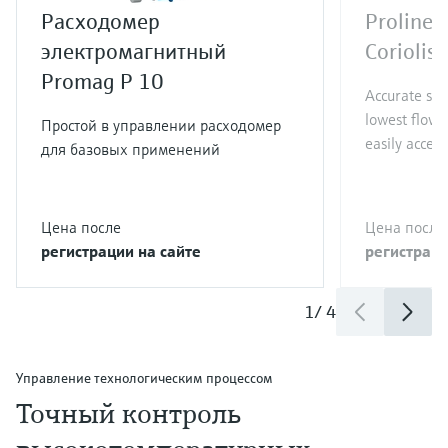
Расходомер
Proline 
электромагнитный
Coriolis
Promag P 10
Accurate sin
lowest flow 
Простой в управлении расходомер
easily access
для базовых применений
Цена после
Цена после
регистрации на сайте
регистраци
1
/
4
Управление технологическим процессом
Точный контроль