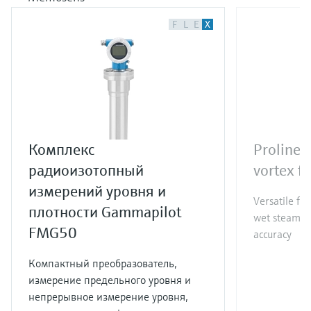
F
L
E
X
Комплекс
Proline 
радиоизотопный
vortex f
измерений уровня и
Versatile fl
плотности Gammapilot
wet steam co
FMG50
accuracy
Компактный преобразователь,
измерение предельного уровня и
непрерывное измерение уровня,