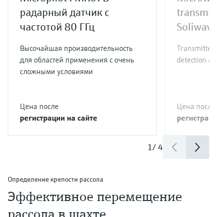
радарный датчик с
transmit
частотой 80 ГГц
Soliwav
Высочайшая производительность
Transmitter 
для областей применения с очень
detection an
сложными условиями
Цена после
Цена после
регистрации на сайте
регистраци
1
/
4
Определение крепости рассола
Эффективное перемещение
рассола в шахте