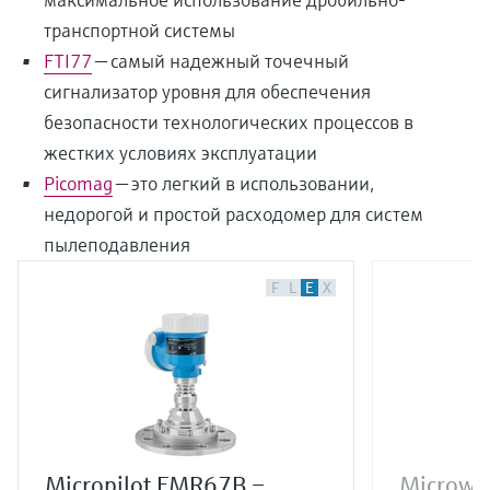
транспортной системы
FTI77
— самый надежный точечный
сигнализатор уровня для обеспечения
безопасности технологических процессов в
жестких условиях эксплуатации
Picomag
— это легкий в использовании,
недорогой и простой расходомер для систем
пылеподавления
F
L
E
X
Micropilot FMR67B –
Microwav