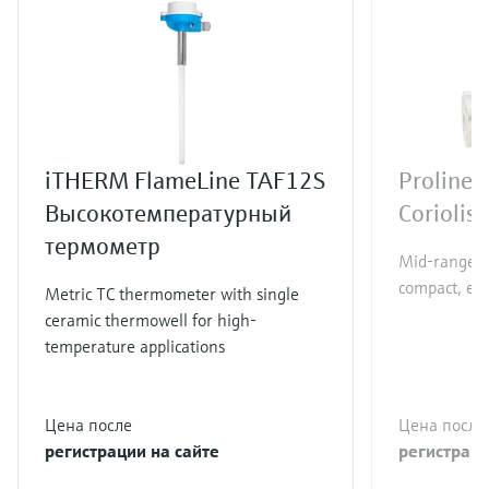
iTHERM FlameLine TAF12S
Proline 
Высокотемпературный
Coriolis
термометр
Mid-range Co
compact, eas
Metric TC thermometer with single
ceramic thermowell for high-
temperature applications
Цена после
Цена после
регистрации на сайте
регистраци