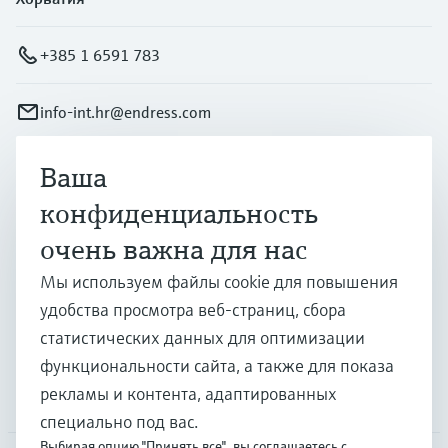
+385 1 6591 783
info-int.hr@endress.com
Ваша
Продукты и услуги
конфиденциальность
очень важна для нас
Отрасли
Мы используем файлы cookie для повышения
удобства просмотра веб-страниц, сбора
Поддержка
статистических данных для оптимизации
функциональности сайта, а также для показа
рекламы и контента, адаптированных
Компания
специально под вас.
Выбирая опцию "Принять все", вы соглашаетесь с