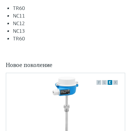
TR60
NC11
NC12
NC13
TR60
Новое поколение
F
L
E
X