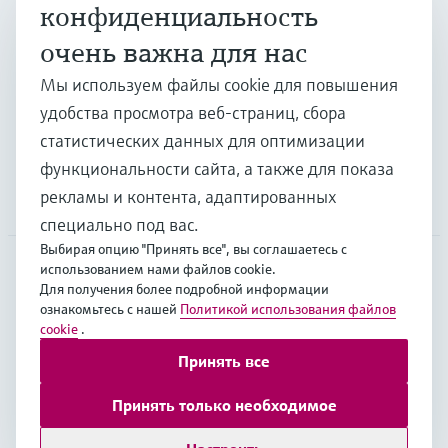
конфиденциальность
очень важна для нас
Отрасли
Мы используем файлы cookie для повышения
удобства просмотра веб-страниц, сбора
Поддержка
статистических данных для оптимизации
функциональности сайта, а также для показа
рекламы и контента, адаптированных
Компания
специально под вас.
Выбирая опцию "Принять все", вы соглашаетесь с
использованием нами файлов cookie.
Для получения более подробной информации
EUS
•
Русский
ознакомьтесь с нашей
Политикой использования файлов
cookie
.
Принять все
Copyright © Endress+Hauser Group Services AG
Выходные данные
Условия
Data Protection
Принять только необходимое
Legal Information