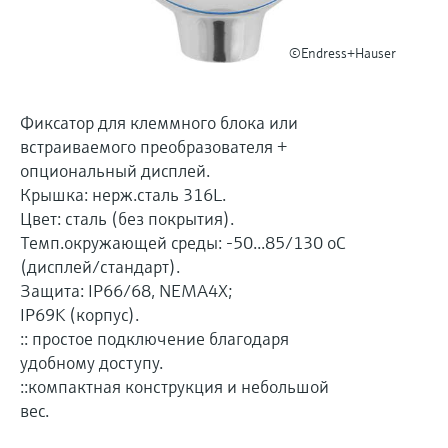
перерабатывающей
Level measurement with pressure
Купить всё
Найти, выбрать и настроить продукты,
промышленности посредством
Memosens technology
используя параметры приложения
©Endress+Hauser
цифровизации
Купить всё
Купить всё
Получение информации о
Операционная эффективность
приборе
Фиксатор для клеммного блока или
производства благодаря
встраиваемого преобразователя +
Введите серийный номер прибора с
прозрачности технологических
заводской таблички Endress+Hauser и
опциональный дисплей.
получите доступ к подробной информации
процессов на уровне принятия
Крышка: нерж.сталь 316L.
по этому прибору (инструкции по
Цвет: сталь (без покрытия).
решений
эксплуатации, техописание, замещающие
Поиск запасных частей
Темп.окружающей среды: -50...85/130 oC
продукты и данные о запчастях).
Найти запасные части по корневому
(дисплей/стандарт).
продукту, коду заказа или серийному
Защита: IP66/68, NEMA4X;
номеру
IP69K (корпус).
:: простое подключение благодаря
удобному доступу.
::компактная конструкция и небольшой
вес.