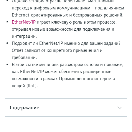
перерабатывающей
Однако сегодня отрасль переживает масштабный
Level measurement with pressure
Купить всё
Найти, выбрать и настроить продукты,
переход к цифровым коммуникациям — под влиянием
промышленности посредством
Memosens technology
используя параметры приложения
Ethernet-ориентированных и беспроводных решений.
цифровизации
Купить всё
EtherNet/IP
играет ключевую роль в этом процессе,
Купить всё
Получение информации о
открывая новые возможности для подключения и
Операционная эффективность
приборе
интеграции.
производства благодаря
Введите серийный номер прибора с
Подходит ли EtherNet/IP именно для вашей задачи?
прозрачности технологических
заводской таблички Endress+Hauser и
Ответ зависит от конкретного применения и
получите доступ к подробной информации
процессов на уровне принятия
требований.
по этому прибору (инструкции по
В этой статье мы вновь рассмотрим основы и покажем,
решений
эксплуатации, техописание, замещающие
Поиск запасных частей
как EtherNet/IP может обеспечить расширенные
продукты и данные о запчастях).
Найти запасные части по корневому
возможности в рамках Промышленного интернета
продукту, коду заказа или серийному
вещей (IIoT).
номеру
Содержание