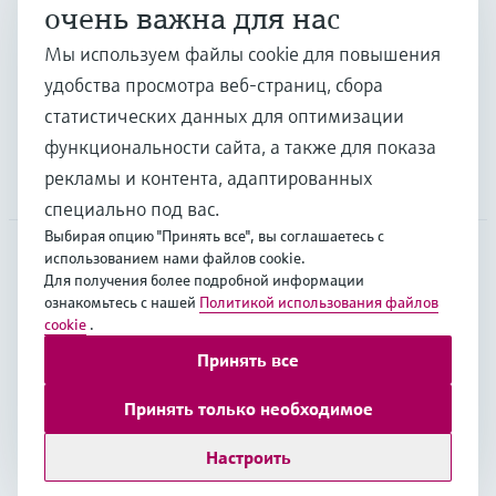
очень важна для нас
Отрасли
Мы используем файлы cookie для повышения
удобства просмотра веб-страниц, сбора
Поддержка
статистических данных для оптимизации
функциональности сайта, а также для показа
рекламы и контента, адаптированных
Компания
специально под вас.
Выбирая опцию "Принять все", вы соглашаетесь с
использованием нами файлов cookie.
Для получения более подробной информации
EUS
•
Русский
ознакомьтесь с нашей
Политикой использования файлов
cookie
.
Принять все
Copyright © Endress+Hauser Group Services AG
Выходные данные
Условия
Data Protection
Принять только необходимое
Legal Information
Настроить