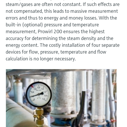
перерабатывающей
Level measurement with pressure
steam/gases are often not constant. If such effects are
Купить всё
Найти, выбрать и настроить продукты,
промышленности посредством
Memosens technology
not compensated, this leads to massive measurement
используя параметры приложения
цифровизации
Купить всё
errors and thus to energy and money losses. With the
Купить всё
built-in (optional) pressure and temperature
Получение информации о
Операционная эффективность
measurement, Prowirl 200 ensures the highest
приборе
accuracy for determining the steam density and the
производства благодаря
Введите серийный номер прибора с
energy content. The costly installation of four separate
прозрачности технологических
заводской таблички Endress+Hauser и
devices for flow, pressure, temperature and flow
получите доступ к подробной информации
процессов на уровне принятия
calculation is no longer necessary.
по этому прибору (инструкции по
решений
эксплуатации, техописание, замещающие
Поиск запасных частей
продукты и данные о запчастях).
Найти запасные части по корневому
продукту, коду заказа или серийному
номеру