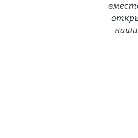
вмест
откры
наши