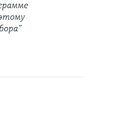
грамме
 этому
бора”