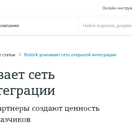
Онлайн-инстру
Компания
е статьи
Rotork усиливает сеть открытой интеграции
вает сеть
теграции
партнеры создают ценность
казчиков