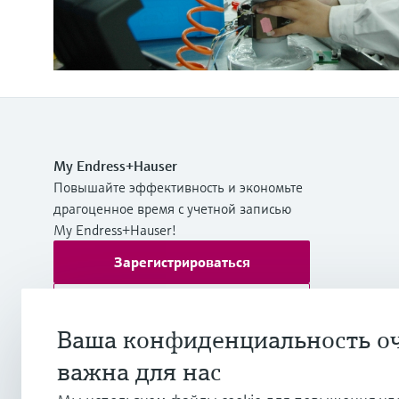
My Endress+Hauser
Повышайте эффективность и экономьте
драгоценное время с учетной записью
My Endress+Hauser!
Зарегистрироваться
Войти
Ваша конфиденциальность о
Дополнительная информация
важна для нас
Endress+Hauser International Europe
Хорватия