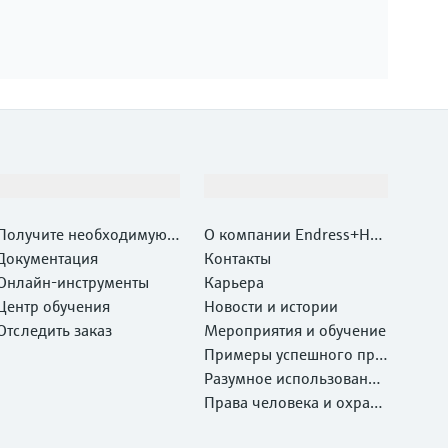
Поддержка
Компания
Получите необходимую п
О компании Endress+Hau
оддержку быстро!
Документация
ser
Контакты
Онлайн-инструменты
Карьера
Центр обучения
Новости и истории
Отследить заказ
Мероприятия и обучение
Примеры успешного при
менения
Разумное использование
ресурсов
Права человека и охрана
окружающей среды