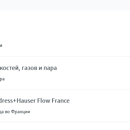
и
остей, газов и пара
ара
ess+Hauser Flow France
да во Франции