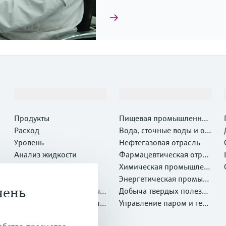
Продукты и услуги
Отрасли
Продукты
Пищевая промышленнос
Расход
ть
Вода, сточные воды и отх
Уровень
оды
Нефтегазовая отрасль
Анализ жидкости
Фармацевтическая отрас
Температура
ль
Химическая промышлен
Давление
ность
Энергетическая промыш
чень
Системные компоненты и
ленность
Добыча твердых полезны
регистраторы
Оптический метод анали
х ископаемых и Металлу
Управление паром и техн
за химических свойств
Netilion IIoT
ргия
ологической водой